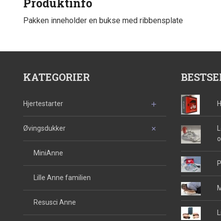
Produktinfo
Pakken inneholder en bukse med ribbensplate
KATEGORIER
BESTSE
Hjertestarter
H
Øvingsdukker
L
o
MiniAnne
P
Lille Anne familien
M
Resusci Anne
L