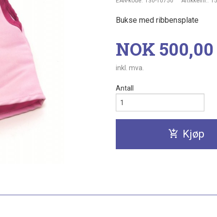
EAN-kode:
130-10750
Artikkelnr.:
1
Bukse med ribbensplate
Pris
NOK
500,00
inkl. mva.
Antall
Kjøp