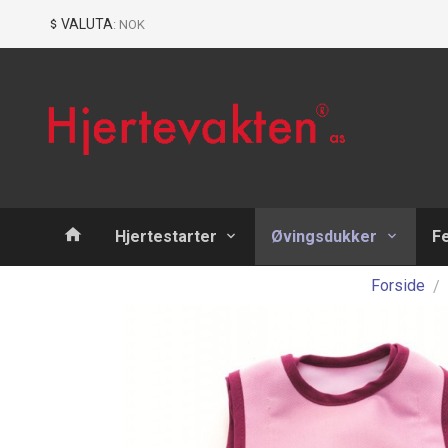
Gå
Lukk
VALUTA
: NOK
til
innholdet
Produkter
Hjertestarter
Øvingsdukker
F
Forside