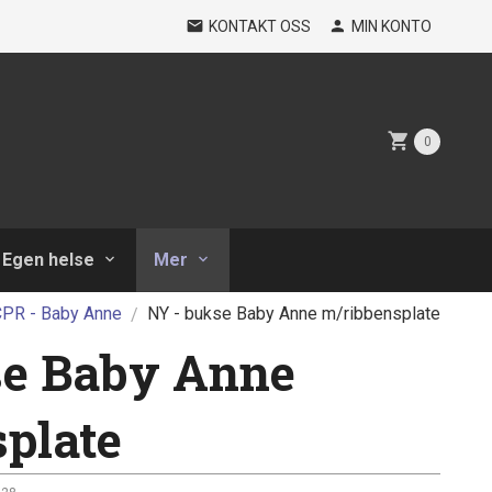
KONTAKT OSS
MIN KONTO
0
Egen helse
Mer
PR - Baby Anne
NY - bukse Baby Anne m/ribbensplate
se Baby Anne
plate