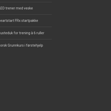
ED trener med veske
eartstart FRx startpakke
usteduk for trening à 6 ruller
orsk Grunnkurs i førstehjelp