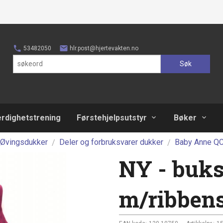
53482050
hlr.post@hjertevakten.no
Søk
erdighetstrening
Førstehjelpsutstyr
Bøker
Øvingsdukker
Deler og forbruksvarer dukker
Baby Anne QC
NY - buk
m/ribbens