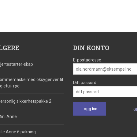
LGERE
DIN KONTO
E-postadresse
jertestarter-skap
ommemaske med oksygenventil
Ditt passord
g etui- rød
ersonlig sikkerhetspakke 2
G
ini Anne
ille Anne 6 pakning