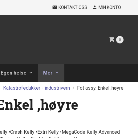
KONTAKT OSS
MIN KONTO
0
Egen helse
Mer
Katastrofedukker - industrivern
Fot assy. Enkel ,høyre
 Enkel ,høyre
elly •Crash Kelly •Extri Kelly •MegaCode Kelly Advanced