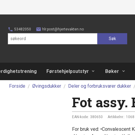
53482050
hlr.post@hjertevakten.no
Søk
erdighetstrening
Førstehjelpsutstyr
Bøker
Forside
Øvingsdukker
Deler og forbruksvarer dukker
Fot assy.
EAN-kode:
380650
Artikkelnr.:
1068
For bruk ved: •Convalescent K