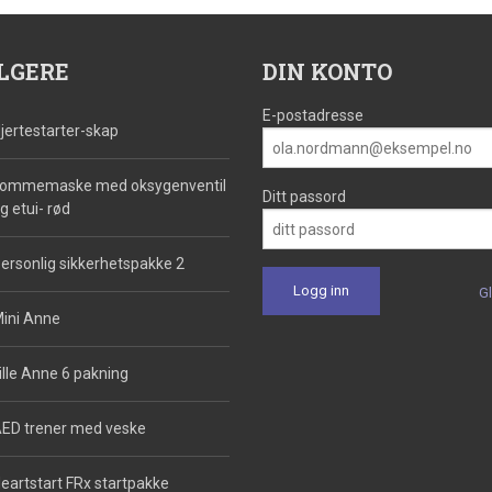
LGERE
DIN KONTO
E-postadresse
jertestarter-skap
ommemaske med oksygenventil
Ditt passord
g etui- rød
ersonlig sikkerhetspakke 2
G
ini Anne
ille Anne 6 pakning
ED trener med veske
eartstart FRx startpakke