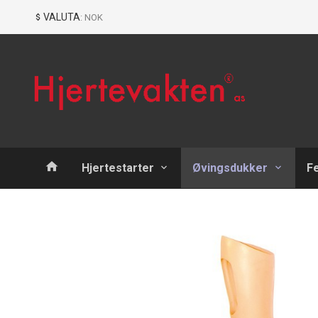
Gå
Lukk
VALUTA
: NOK
til
innholdet
Produkter
Hjertestarter
Øvingsdukker
F