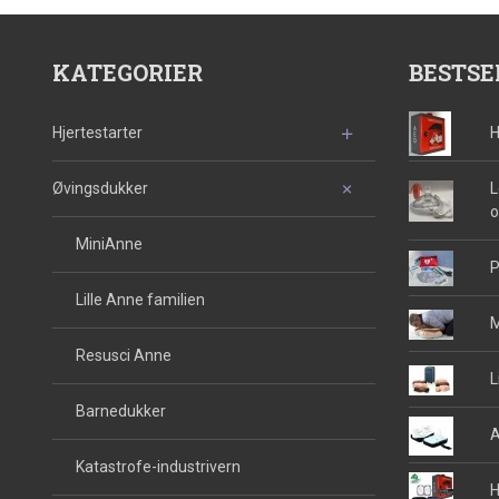
KATEGORIER
BESTSE
Hjertestarter
H
Øvingsdukker
L
o
MiniAnne
P
Lille Anne familien
M
Resusci Anne
L
Barnedukker
A
Katastrofe-industrivern
H