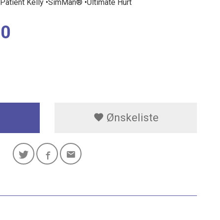
•Patient Kelly •SimMan® •Ultimate Hurt
00
Ønskeliste