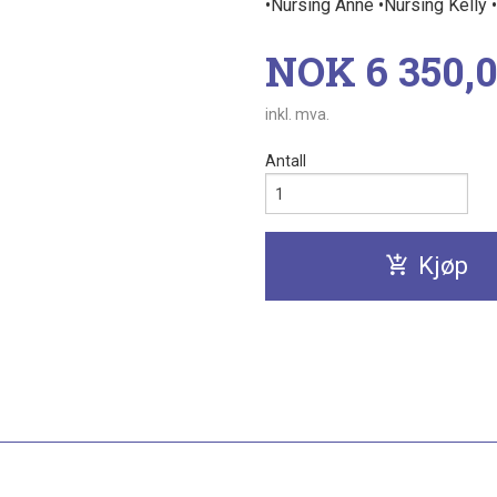
•Nursing Anne •Nursing Kelly 
Pris
NOK
6 350,
inkl. mva.
Antall
Kjøp