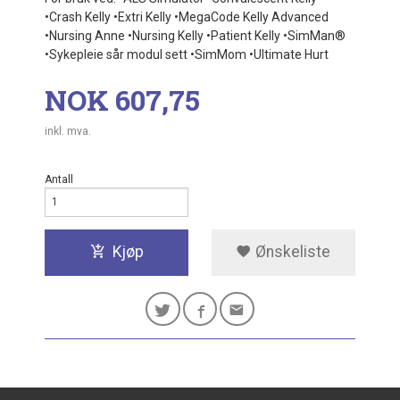
•Crash Kelly •Extri Kelly •MegaCode Kelly Advanced
•Nursing Anne •Nursing Kelly •Patient Kelly •SimMan®
•Sykepleie sår modul sett •SimMom •Ultimate Hurt
Pris
NOK
607,75
inkl. mva.
Antall
Kjøp
Ønskeliste