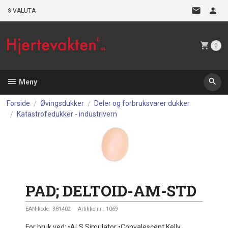
Gå
VALUTA
til
innholdet
0
Meny
Forside
Øvingsdukker
Deler og forbruksvarer dukker
Katastrofedukker - industrivern
PAD; DELTOID-AM-STD
EAN-kode:
381402
Artikkelnr.:
1069
For bruk ved: •ALS Simulator •Convalescent Kelly