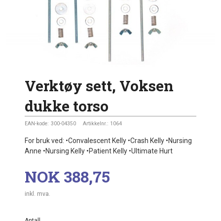
Verktøy sett, Voksen
dukke torso
EAN-kode:
300-04350
Artikkelnr.:
1064
For bruk ved: •Convalescent Kelly •Crash Kelly •Nursing
Anne •Nursing Kelly •Patient Kelly •Ultimate Hurt
Pris
NOK
388,75
inkl. mva.
Antall