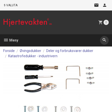
Gå
VALUTA
til
innholdet
0
Meny
Forside
Øvingsdukker
Deler og forbruksvarer dukker
Katastrofedukker - industrivern