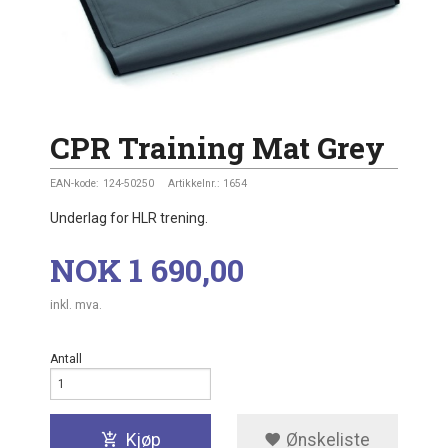
CPR Training Mat Grey
EAN-kode:
124-50250
Artikkelnr.:
1654
Underlag for HLR trening.
Pris
NOK
1 690,00
inkl. mva.
Antall
Kjøp
Ønskeliste