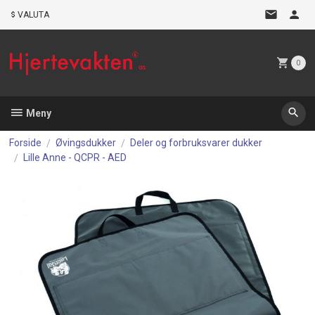
Gå
VALUTA
til
innholdet
0
Meny
Forside
Øvingsdukker
Deler og forbruksvarer dukker
Lille Anne - QCPR - AED