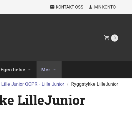
KONTAKT OSS
MIN KONTO
0
Egen helse
Mer
Lille Junior QCPR - Lille Junior
Ryggstykke LilleJunior
e LilleJunior