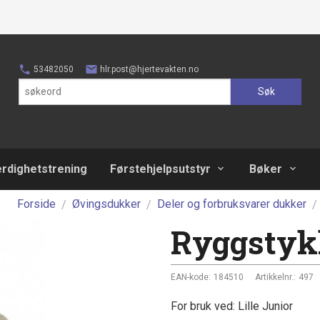
53482050
hlr.post@hjertevakten.no
Søk
erdighetstrening
Førstehjelpsutstyr
Bøker
Forside
Øvingsdukker
Deler og forbruksvarer dukker
Ryggstykk
EAN-kode:
184510
Artikkelnr.:
497
For bruk ved: Lille Junior