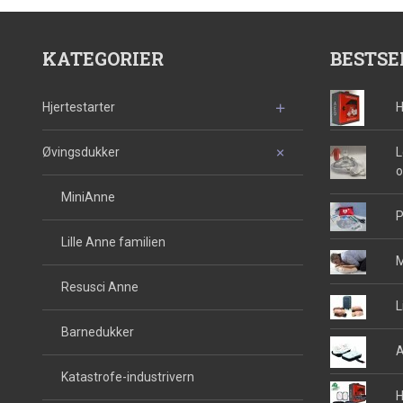
KATEGORIER
BESTSE
Hjertestarter
H
Øvingsdukker
L
o
MiniAnne
P
Lille Anne familien
M
Resusci Anne
L
Barnedukker
A
Katastrofe-industrivern
H