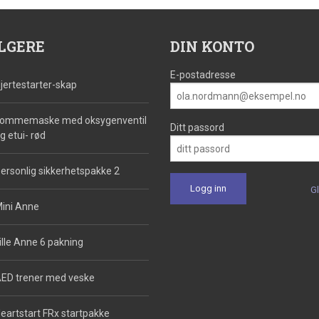
LGERE
DIN KONTO
E-postadresse
jertestarter-skap
ommemaske med oksygenventil
Ditt passord
g etui- rød
ersonlig sikkerhetspakke 2
G
ini Anne
ille Anne 6 pakning
ED trener med veske
eartstart FRx startpakke