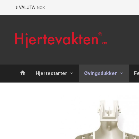
Gå
Lukk
VALUTA
: NOK
til
innholdet
Produkter
Hjertestarter
Øvingsdukker
F