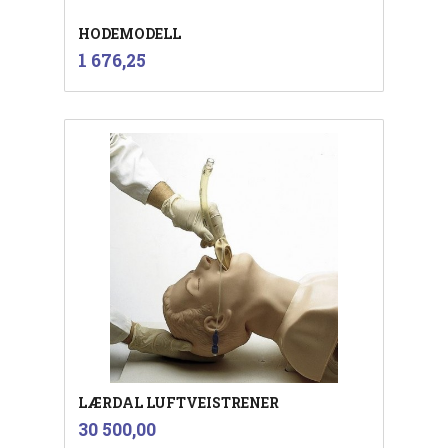
HODEMODELL
inkl.
Pris
1 676,25
mva.
LÆRDAL LUFTVEISTRENER
inkl.
Pris
30 500,00
mva.