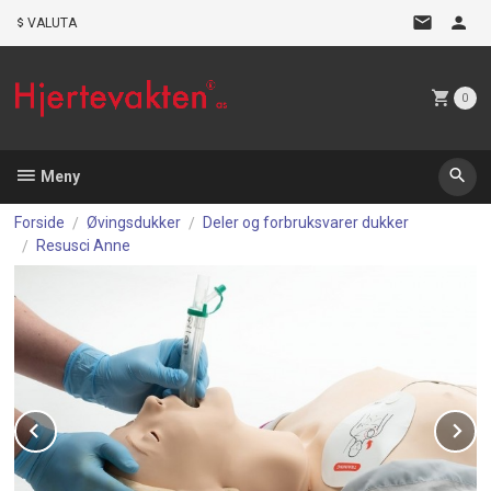
Gå
VALUTA
til
innholdet
0
Meny
Forside
Øvingsdukker
Deler og forbruksvarer dukker
Resusci Anne
Prev
N