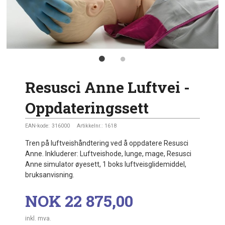
Resusci Anne Luftvei -
Oppdateringssett
EAN-kode:
316000
Artikkelnr.:
1618
Tren på luftveishåndtering ved å oppdatere Resusci
Anne. Inkluderer: Luftveishode, lunge, mage, Resusci
Anne simulator øyesett, 1 boks luftveisglidemiddel,
bruksanvisning.
Pris
NOK
22 875,00
inkl. mva.