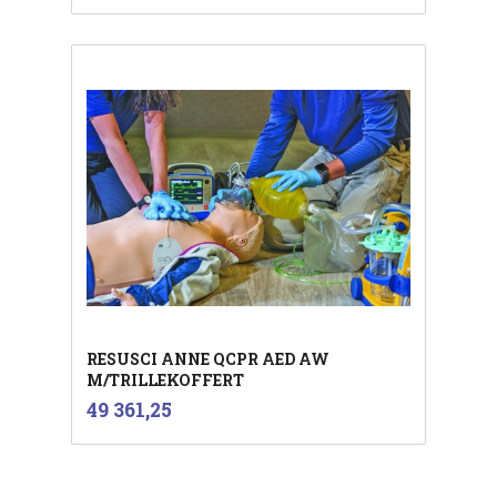
RESUSCI ANNE QCPR AED AW
M/TRILLEKOFFERT
inkl.
Pris
49 361,25
mva.