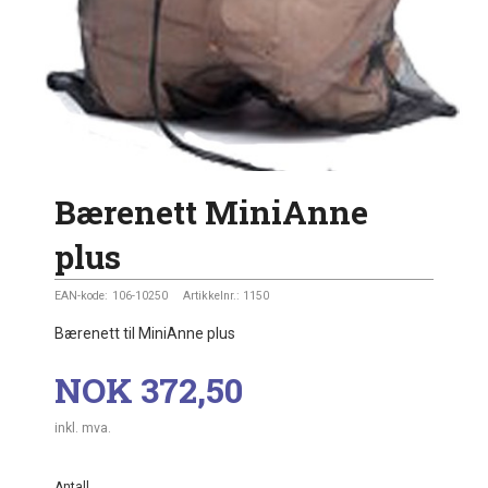
Bærenett MiniAnne
plus
EAN-kode:
106-10250
Artikkelnr.:
1150
Bærenett til MiniAnne plus
Pris
NOK
372,50
inkl. mva.
Antall