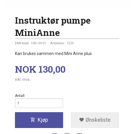
Instruktør pumpe
MiniAnne
EAN-kode:
106-10101
Artikkelnr.:
1525
Kan brukes sammen med Mini Anne plus
Pris
NOK
130,00
inkl. mva.
Antall
Kjøp
Ønskeliste