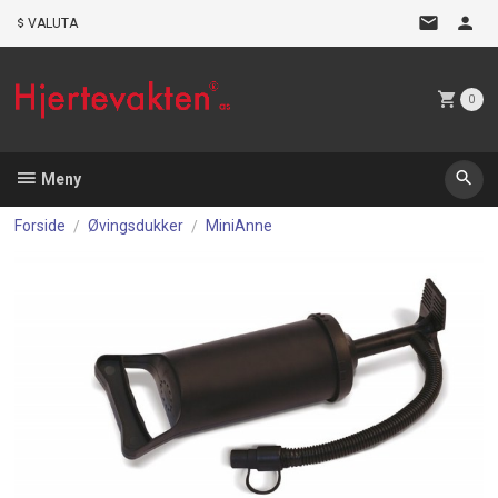
Gå
VALUTA
til
innholdet
0
Meny
Forside
Øvingsdukker
MiniAnne