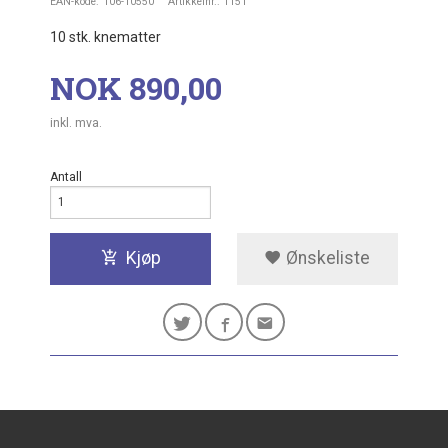
EAN-kode:
106-10550
Artikkelnr.:
1151
10 stk. knematter
Pris
NOK
890,00
inkl. mva.
Antall
Kjøp
Ønskeliste