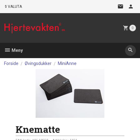
Gå
VALUTA
til
innholdet
0
Meny
Forside
Øvingsdukker
MiniAnne
Knematte