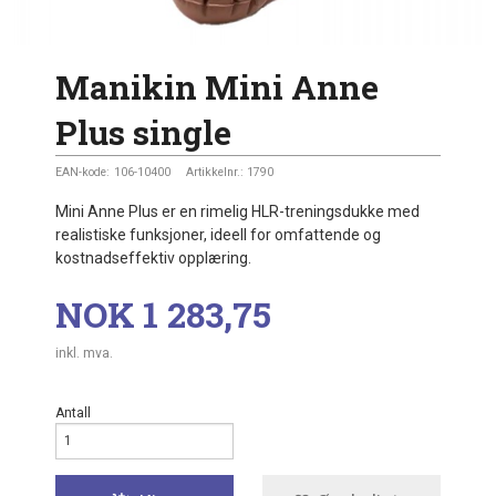
Manikin Mini Anne
Plus single
EAN-kode:
106-10400
Artikkelnr.:
1790
Mini Anne Plus er en rimelig HLR-treningsdukke med
realistiske funksjoner, ideell for omfattende og
kostnadseffektiv opplæring.
Pris
NOK
1 283,75
inkl. mva.
Antall