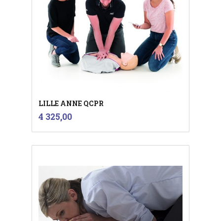
LILLE ANNE QCPR
inkl.
Pris
4 325,00
mva.