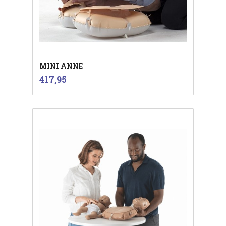
MINI ANNE
inkl.
Pris
417,95
mva.