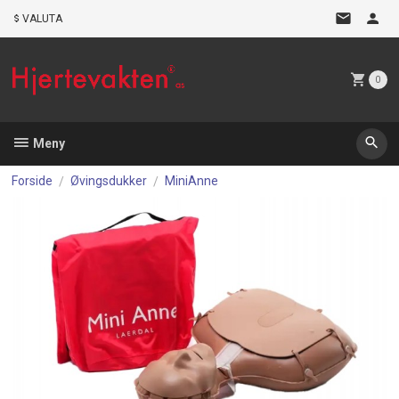
Gå
VALUTA
til
innholdet
0
Meny
Forside
Øvingsdukker
MiniAnne