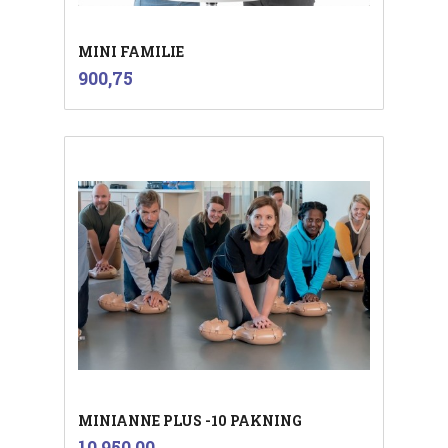
MINI FAMILIE
inkl.
Pris
900,75
mva.
MINIANNE PLUS -10 PAKNING
inkl.
Pris
10 950,00