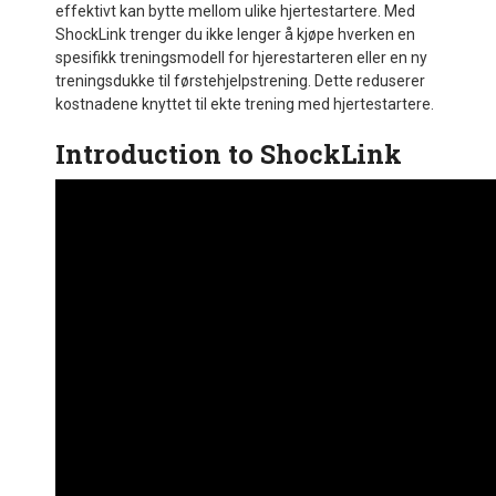
effektivt kan bytte mellom ulike hjertestartere. Med
ShockLink trenger du ikke lenger å kjøpe hverken en
spesifikk treningsmodell for hjerestarteren eller en ny
treningsdukke til førstehjelpstrening. Dette reduserer
kostnadene knyttet til ekte trening med hjertestartere.
Introduction to ShockLink