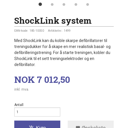
ShockLink system
EAN-kode:
185-10050
Artikkelnr.:
1499
Med ShockLink kan du koble skarpe defibrillatorer til
treningsdukker for å skape en mer realistisk basal- og
defibrilleringstrening. For å starte treningen, kobler du
ShockLink til et sett treningselektroder og en
defibrillator.
Pris
NOK
7 012,50
inkl. mva.
Antall
Kjøp
Ønskeliste