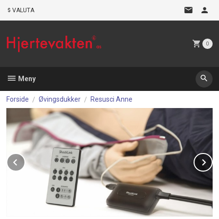
Gå
VALUTA
til
innholdet
0
Meny
Forside
Øvingsdukker
Resusci Anne
Prev
N