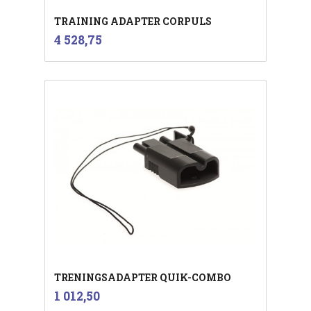
TRAINING ADAPTER CORPULS
inkl.
Pris
4 528,75
mva.
TRENINGSADAPTER QUIK-COMBO
inkl.
Pris
1 012,50
mva.