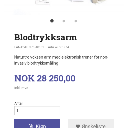
Blodtrykksarm
EAN-kode:
375-40501
Artikkelnr.:
974
Naturtro voksen arm med elektronisk trener for non-
invasiv blodtrykksmåling
Pris
NOK
28 250,00
inkl. mva.
Antall
Kjøp
Ønskeliste