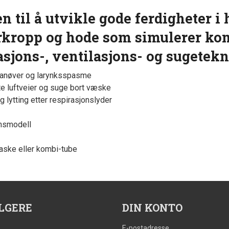
n til å utvikle gode ferdigheter i 
rkropp og hode som simulerer ko
asjons-, ventilasjons- og sugetekn
 manøver og larynksspasme
te luftveier og suge bort væske
g lytting etter respirasjonslyder
onsmodell
maske eller kombi-tube
LGERE
DIN KONTO
E-postadresse