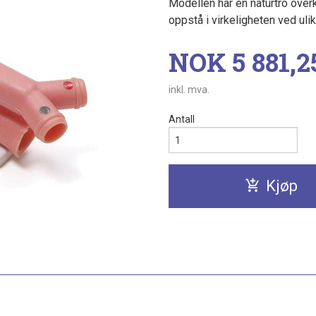
Modellen har en naturtro ove
oppstå i virkeligheten ved uli
Pris
NOK
5 881,2
inkl. mva.
Antall
Kjøp