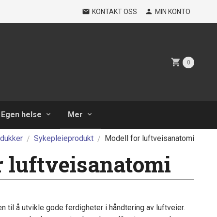
KONTAKT OSS
MIN KONTO
0
Egen helse
Mer
dukker
Sykepleieprodukt
Modell for luftveisanatomi
r luftveisanatomi
 til å utvikle gode ferdigheter i håndtering av luftveier.