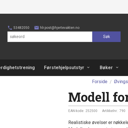
53482050
hlr.post@hjertevakten.no
Søk
erdighetstrening
Førstehjelpsutstyr
Bøker
Forside
Øvings
Modell fo
EAN-kode:
252500
Artikkelnr.:
790
Realistiske øvelser er nøkkelen