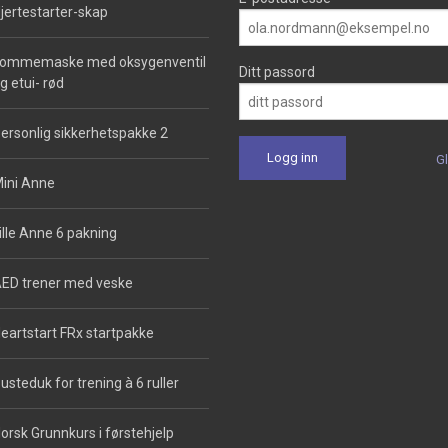
jertestarter-skap
ommemaske med oksygenventil
Ditt passord
g etui- rød
ersonlig sikkerhetspakke 2
G
ini Anne
ille Anne 6 pakning
ED trener med veske
eartstart FRx startpakke
usteduk for trening à 6 ruller
orsk Grunnkurs i førstehjelp