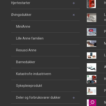
Hjertestarter
H
Øvingsdukker
L
o
MiniAnne
P
Lille Anne familien
M
Resusci Anne
L
Barnedukker
A
Katastrofe-industrivern
H
Sykepleieprodukt
P
Deler og forbruksvarer dukker
N