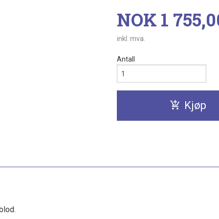
Pris
NOK
1 755,0
inkl. mva.
Antall
Kjøp
blod.