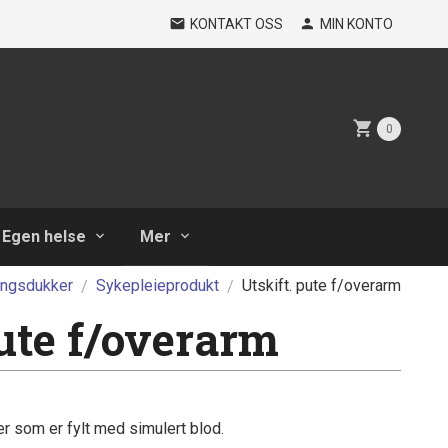
KONTAKT OSS
MIN KONTO
0
Egen helse
Mer
ingsdukker
Sykepleieprodukt
Utskift. pute f/overarm
pute f/overarm
er som er fylt med simulert blod.