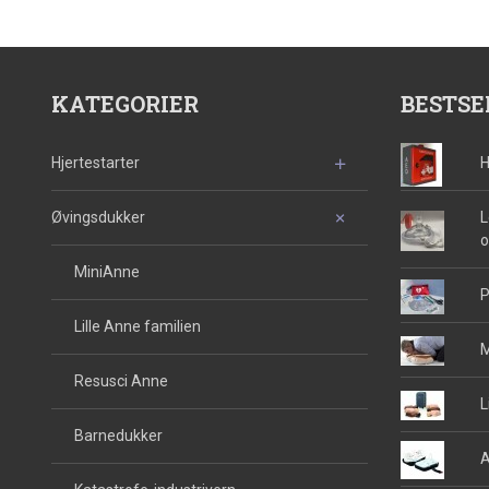
KATEGORIER
BESTSE
Hjertestarter
H
Øvingsdukker
L
o
MiniAnne
P
Lille Anne familien
M
Resusci Anne
L
Barnedukker
A