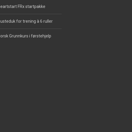
eartstart FRx startpakke
usteduk for trening à 6 ruller
orsk Grunnkurs i førstehjelp