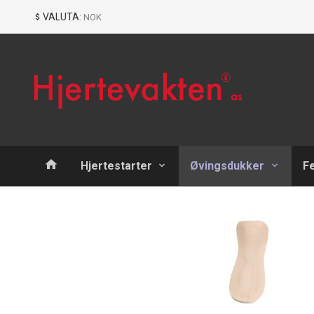
Gå
Lukk
VALUTA
: NOK
til
innholdet
Produkter
Hjertestarter
Øvingsdukker
F