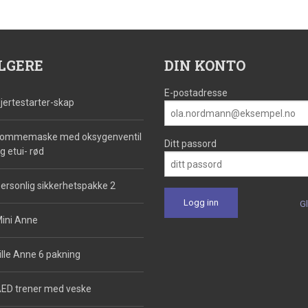
LGERE
DIN KONTO
E-postadresse
jertestarter-skap
ommemaske med oksygenventil
Ditt passord
g etui- rød
ersonlig sikkerhetspakke 2
G
ini Anne
ille Anne 6 pakning
ED trener med veske