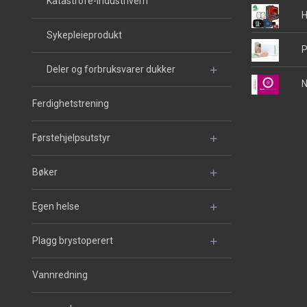
Katastrofe-industrivern
H
Sykepleieprodukt
P
Deler og forbruksvarer dukker
N
Ferdighetstrening
Førstehjelpsutstyr
Bøker
Egen helse
Plagg brystoperert
Vannredning