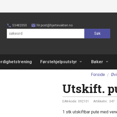
53482050
hlr.post@hjertevakten.no
Søk
erdighetstrening
Førstehjelpsutstyr
Bøker
Forside
Øv
Utskift. 
EAN-kode:
092101
Artikkelnr.:
347
1 stk utskiftbar pute med ven