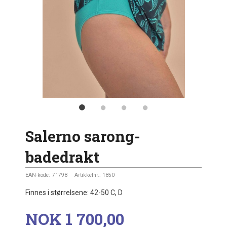
Salerno sarong-
badedrakt
EAN-kode:
71798
Artikkelnr.:
1850
Finnes i størrelsene: 42-50 C, D
Pris
NOK
1 700,00