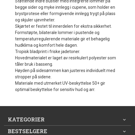
Støttende indre bustier med integrerte lommer på
begge sider og myke innlegg i cupene, som holder en
brystprotese eller formgivende innlegg trygt på plass
og skjuler ujevnheter.
Skjørtet er festet til innerdelen for ekstra sikkerhet.
Formstøpte, bilaterale lommer i pustende og
temperaturregulerende materiale gir et behagelig
hudklima og komfort hele dagen.
Tropisk bladprint i friske jadetoner.
Hovedmaterialet er laget av resirkulert polyester som
tåler bruk i basseng.
Høyden på sidesømmen kan justeres individuelt med
stropper på sidene.
Materiale med utmerket UV-beskyttelse 50+ gir
optimal beskyttelse for sensitiv hud og arr.
KATEGORIER
BESTSELGERE