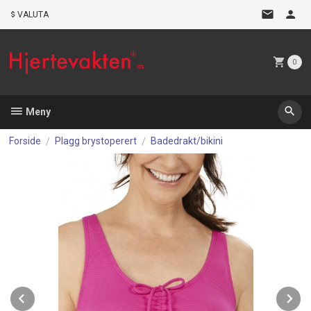
Gå
VALUTA
til
innholdet
0
Meny
Forside
Plagg brystoperert
Badedrakt/bikini
Prev
N