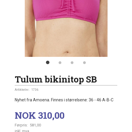
Tulum bikinitop SB
Artikkelnr.:
1736
Nyhet fra Amoena. Finnes i størrelsene: 36 - 46 A-B-C
Tilbud
NOK
310,00
Førpris:
581,00
Rabatt
inkl. mva.