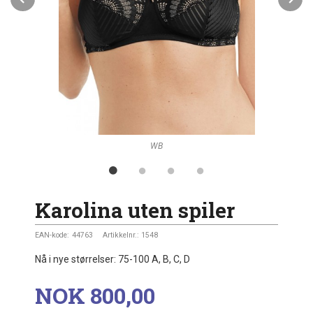
WB
Karolina uten spiler
EAN-kode:
44763
Artikkelnr.:
1548
Nå i nye størrelser: 75-100 A, B, C, D
Pris
NOK
800,00