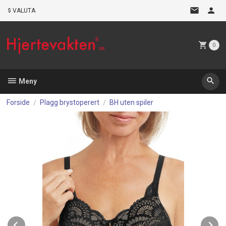
Gå
VALUTA
til
innholdet
0
Meny
Forside
Plagg brystoperert
BH uten spiler
Prev
N