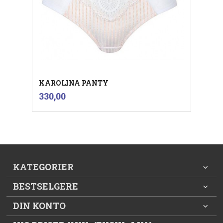
KAROLINA PANTY
inkl.
Pris
330,00
mva.
KATEGORIER
BESTSELGERE
DIN KONTO