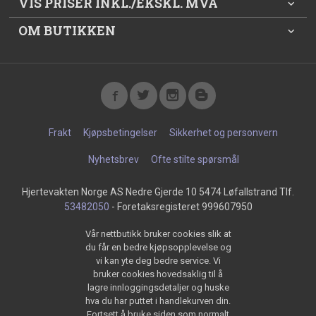
VIS PRISER INKL./EKSKL. MVA
OM BUTIKKEN
Frakt
Kjøpsbetingelser
Sikkerhet og personvern
Nyhetsbrev
Ofte stilte spørsmål
Hjertevakten Norge AS Nedre Gjerde 10 5474 Løfallstrand Tlf.
53482050
- Foretaksregisteret 999607950
Vår nettbutikk bruker cookies slik at
du får en bedre kjøpsopplevelse og
vi kan yte deg bedre service. Vi
bruker cookies hovedsaklig til å
lagre innloggingsdetaljer og huske
hva du har puttet i handlekurven din.
Fortsett å bruke siden som normalt