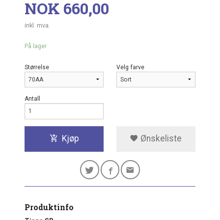
Pris
NOK
660,00
inkl. mva.
På lager
Størrelse
Velg farve
Antall
Kjøp
Ønskeliste
Produktinfo