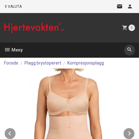
Gå
VALUTA
til
innholdet
0
Meny
Forside
Plagg brystoperert
Kompresjonsplagg
Prev
N