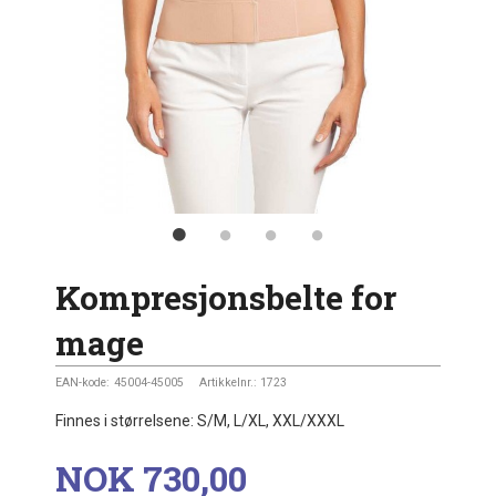
Kompresjonsbelte for
mage
EAN-kode:
45004-45005
Artikkelnr.:
1723
Finnes i størrelsene: S/M, L/XL, XXL/XXXL
Pris
NOK
730,00