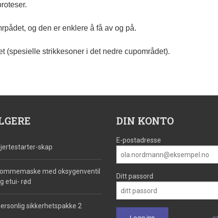
proteser.
mrpådet, og den er enklere å få av og på.
et (spesielle strikkesoner i det nedre cupområdet).
LGERE
DIN KONTO
E-postadresse
jertestarter-skap
ommemaske med oksygenventil
Ditt passord
g etui- rød
ersonlig sikkerhetspakke 2