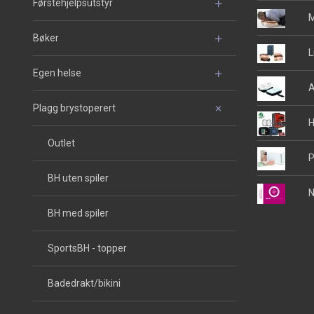
Førstehjelpsutstyr
M
Bøker
L
Egen helse
A
Plagg brystoperert
H
Outlet
P
BH uten spiler
N
BH med spiler
SportsBH - topper
Badedrakt/bikini