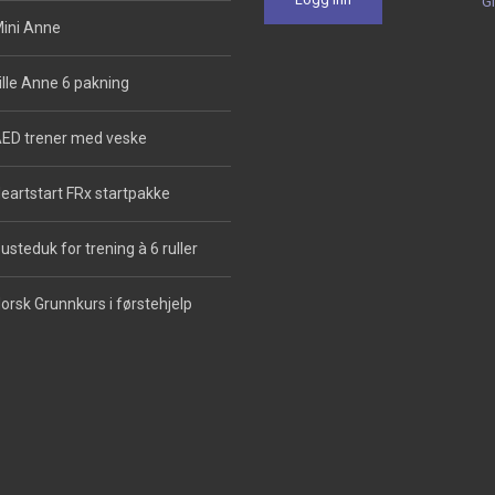
G
ini Anne
ille Anne 6 pakning
ED trener med veske
eartstart FRx startpakke
usteduk for trening à 6 ruller
orsk Grunnkurs i førstehjelp