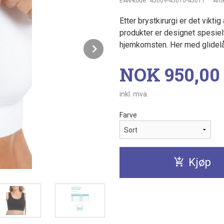
EAN-kode:
45009-45010-45011
Arti
Etter brystkirurgi er det vik
produkter er designet spesielt
hjemkomsten. Her med glidelå
Next
Pris
NOK
950,00
inkl. mva.
Farve
Kjøp