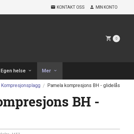
KONTAKT OSS
MIN KONTO
0
Egen helse
Mer
Kompresjonsplagg
Pamela kompresjons BH - glidelås
ompresjons BH -