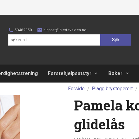
53482050
hlr.post@hjertevakten.no
Søk
erdighetstrening
Førstehjelpsutstyr
Bøker
Forside
Plagg brystoperert
Pamela k
glidelås