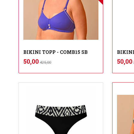
BIKINI TOPP - COMB15 SB
BIKIN
Rabatt
inkl.
Tilbud
Tilbu
50,00
50,00
425,00
mva.
Les mer