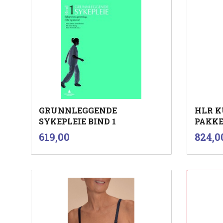
GRUNNLEGGENDE
HLR K
SYKEPLEIE BIND 1
PAKK
inkl.
Pris
Pris
619,00
824,0
mva.
Kjøp