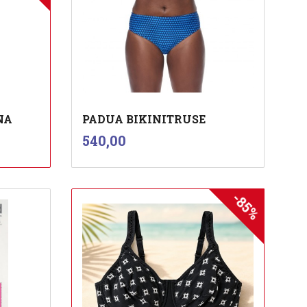
NA
PADUA BIKINITRUSE
inkl.
Pris
540,00
mva.
-85%
Les mer