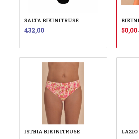
SALTA BIKINITRUSE
BIKINI
inkl.
Pris
Tilbu
432,00
50,00
mva.
Les mer
ISTRIA BIKINITRUSE
LAZIO
inkl.