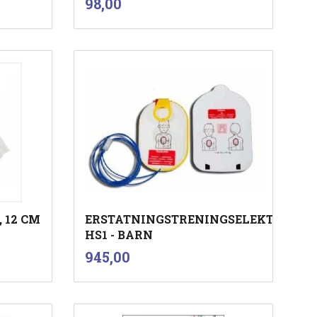
Pris
98,00
mva.
Kjøp
 12 CM
ERSTATNINGSTRENINGSELEKTRODE
HS1 - BARN
inkl.
Pris
945,00
mva.
Kjøp