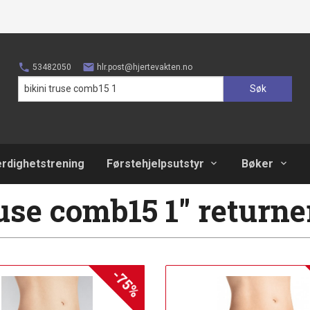
53482050
hlr.post@hjertevakten.no
Søk
erdighetstrening
Førstehjelpsutstyr
Bøker
ruse comb15 1" returner
-75%