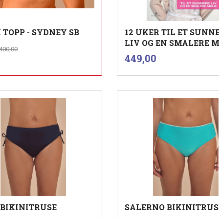
 TOPP - SYDNEY SB
12 UKER TIL ET SUNN
LIV OG EN SMALERE 
Rabatt
inkl.
d
400,00
mva.
inkl.
Pris
449,00
mva.
Les mer
Kjøp
 BIKINITRUSE
SALERNO BIKINITRUS
inkl.
inkl.