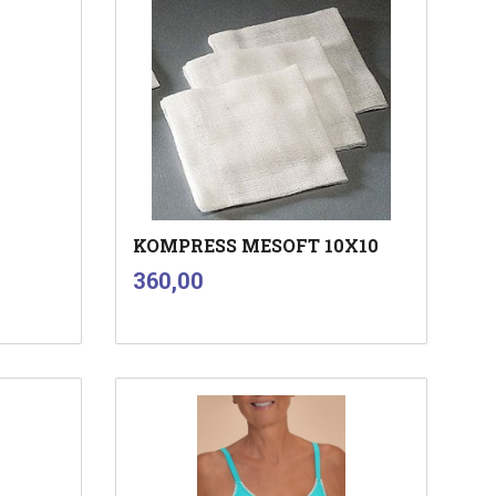
KOMPRESS MESOFT 10X10
inkl.
Pris
360,00
mva.
Kjøp