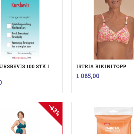
URSBEVIS 100 STK I
ISTRIA BIKINITOPP
E
inkl.
Pris
1 085,00
mva.
inkl.
0
mva.
-43%
Kjøp
Les mer