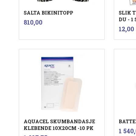
SALTA BIKINITOPP
SLIK 
DU - 1
inkl.
Pris
810,00
mva.
i
Pris
12,00
Les mer
AQUACEL SKUMBANDASJE
BATTE
KLEBENDE 10X20CM -10 PK
Pris
1 540
inkl.