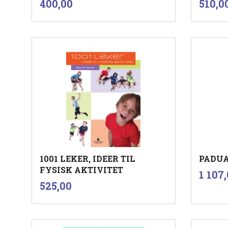
Pris
Pris
400,00
510,0
mva.
Les mer
1001 LEKER, IDEER TIL
PADUA
FYSISK AKTIVITET
Pris
1 107
inkl.
Pris
525,00
mva.
Kjøp