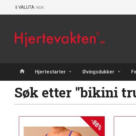
Gå
Lukk
VALUTA
: NOK
til
innholdet
Produkter
Hjertestarter
Øvingsdukker
F
Søk etter "bikini t
-88%