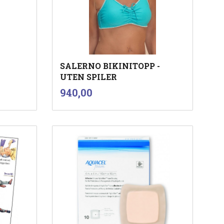
SALERNO BIKINITOPP -
UTEN SPILER
inkl.
Pris
940,00
mva.
Les mer