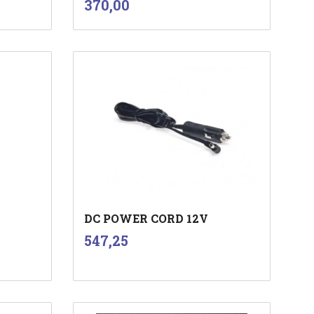
Pris
370,00
mva.
Les mer
DC POWER CORD 12V
inkl.
Pris
547,25
mva.
Kjøp