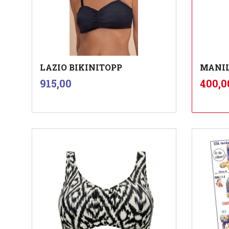
LAZIO BIKINITOPP
MANIL
inkl.
Pris
Tilbu
915,00
400,0
mva.
Les mer