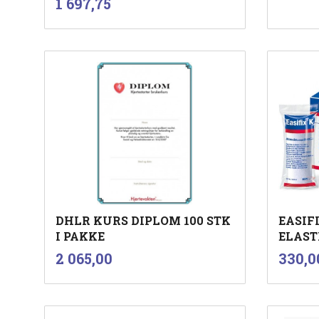
Pris
1 697,75
mva.
Kjøp
DHLR KURS DIPLOM 100 STK
EASIF
I PAKKE
ELAST
inkl.
Pris
Pris
2 065,00
330,0
mva.
Kjøp