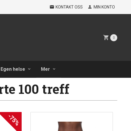
KONTAKT OSS
MIN KONTO
0
Egen helse
Mer
te 100 treff
-75%