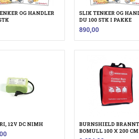
TENKER OG HANDLER
SLIK TENKER OG HAN
 STK
DU 100 STK I PAKKE
nkl.
inkl.
Pris
890,00
mva.
mva.
Kjøp
Kjøp
RI, 12V DC NIMH
BURNSHIELD BRANNT
BOMULL 100 X 200 CM
inkl.
,00
mva.
inkl.