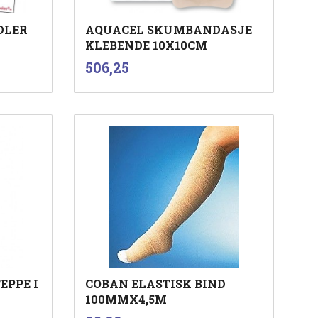
DLER
AQUACEL SKUMBANDASJE
KLEBENDE 10X10CM
inkl.
Pris
506,25
mva.
Kjøp
EPPE I
COBAN ELASTISK BIND
100MMX4,5M
inkl.