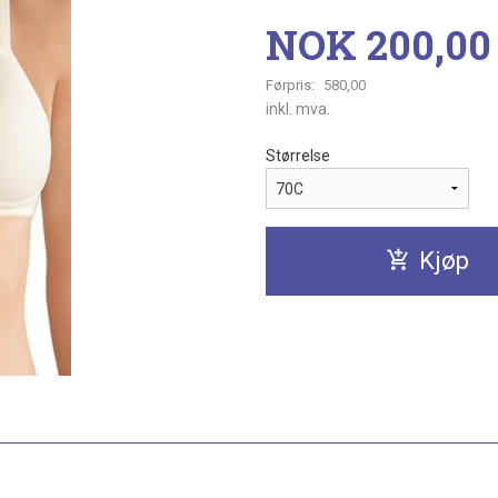
Tilbud
NOK
200,00
Førpris:
580,00
Rabatt
inkl. mva.
Størrelse
Kjøp