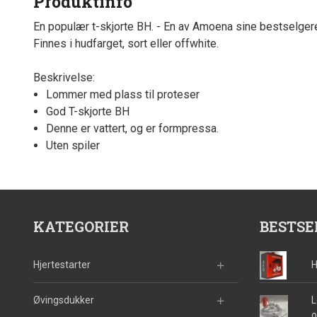
Produktinfo
En populær t-skjorte BH. - En av Amoena sine bestselger
Finnes i hudfarget, sort eller offwhite.
Beskrivelse:
Lommer med plass til proteser
God T-skjorte BH
Denne er vattert, og er formpressa.
Uten spiler
KATEGORIER
BESTSE
Hjertestarter
H
Øvingsdukker
L
o