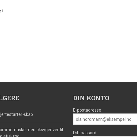
e!
LGERE
DIN KONTO
E-postadresse
jertestarter-skap
ommemaske med oksygenventil
Ditt passord
g etui- rød