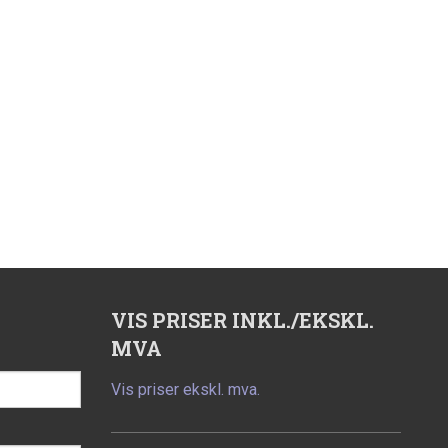
VIS PRISER INKL./EKSKL.
MVA
Vis priser ekskl. mva.