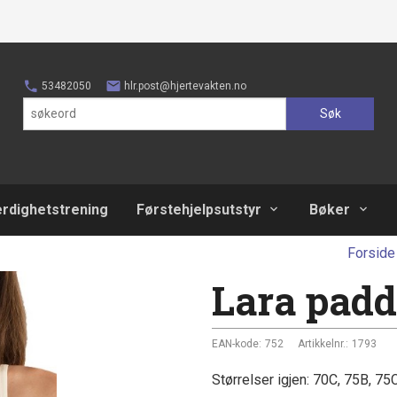
53482050
hlr.post@hjertevakten.no
Søk
erdighetstrening
Førstehjelpsutstyr
Bøker
Forside
Lara padd
EAN-kode:
752
Artikkelnr.:
1793
Størrelser igjen: 70C, 75B, 75