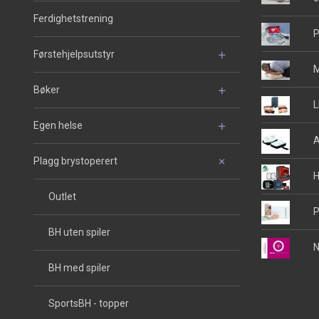
Ferdighetstrening
P
Førstehjelpsutstyr
M
Bøker
L
Egen helse
A
Plagg brystoperert
H
Outlet
P
BH uten spiler
N
BH med spiler
SportsBH - topper