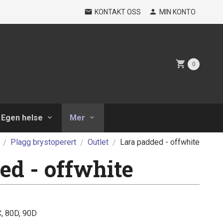
KONTAKT OSS
MIN KONTO
0
Egen helse
Mer
Plagg brystoperert
Outlet
Lara padded - offwhite
ed - offwhite
C, 80D, 90D