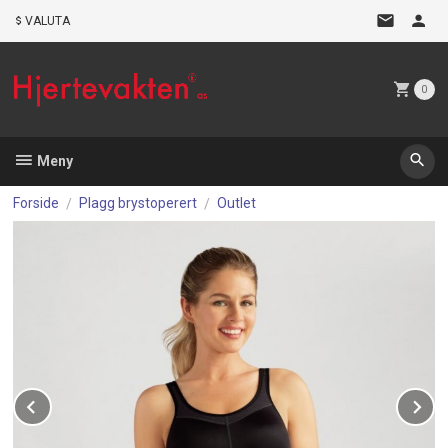
Gå
VALUTA
til
innholdet
0
Meny
Forside
Plagg brystoperert
Outlet
Prev
N