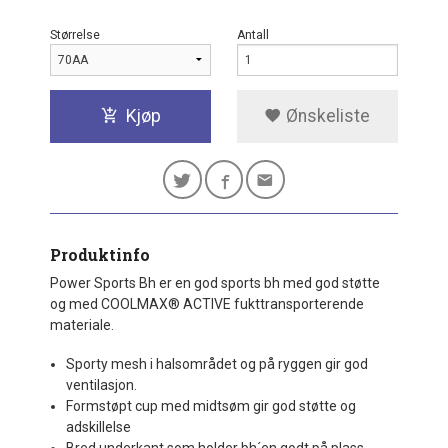
Størrelse
Antall
Kjøp
Ønskeliste
Produktinfo
Power Sports Bh er en god sports bh med god støtte
og med COOLMAX® ACTIVE fukttransporterende
materiale.
Sporty mesh i halsområdet og på ryggen gir god
ventilasjon.
Formstøpt cup med midtsøm gir god støtte og
adskillelse
Bred underkant som holder bh´en godt på plass