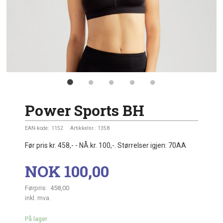
Power Sports BH
EAN-kode:
1152
Artikkelnr.:
1358
Før pris kr. 458,- - NÅ kr. 100,-. Størrelser igjen: 70AA
Tilbud
NOK
100,00
Førpris:
458,00
Rabatt
inkl. mva.
På lager