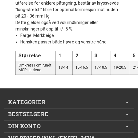
utførelse for enklere påtagning, består av kryssvevde
"long-stretch" fibre for optimal komresjon mot huden
på 20 - 36 mm Hg.
Dette gjelder også ved volumøkninger eller
minskninger på opp til +/- 5 %.
Farge: Mørkbeige.
Hansken passer både høyre og venstre hånd.
Størrelse
1
2
3
4
5
Omkrets i cm rundt
13-14
15-16,5
17-18,5
19-20,5
21
MCP-leddene
KATEGORIER
BESTSELGERE
DIN KONTO