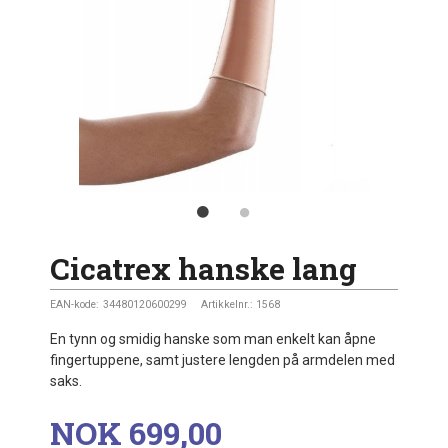
Cicatrex hanske lang
EAN-kode:
34480120600299
Artikkelnr.:
1568
En tynn og smidig hanske som man enkelt kan åpne
fingertuppene, samt justere lengden på armdelen med
saks.
Pris
NOK
699,00