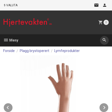
Gå
VALUTA
til
innholdet
0
Meny
Forside
Plagg brystoperert
Lymfeprodukter
Prev
N