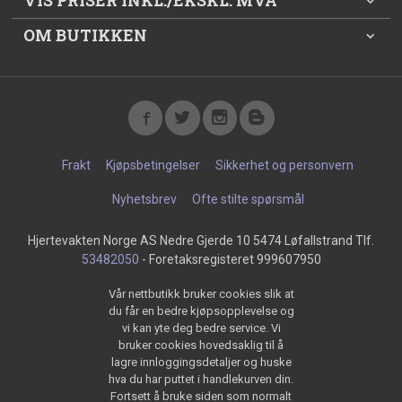
VIS PRISER INKL./EKSKL. MVA
OM BUTIKKEN
Frakt
Kjøpsbetingelser
Sikkerhet og personvern
Nyhetsbrev
Ofte stilte spørsmål
Hjertevakten Norge AS Nedre Gjerde 10 5474 Løfallstrand Tlf.
53482050
- Foretaksregisteret 999607950
Vår nettbutikk bruker cookies slik at
du får en bedre kjøpsopplevelse og
vi kan yte deg bedre service. Vi
bruker cookies hovedsaklig til å
lagre innloggingsdetaljer og huske
hva du har puttet i handlekurven din.
Fortsett å bruke siden som normalt