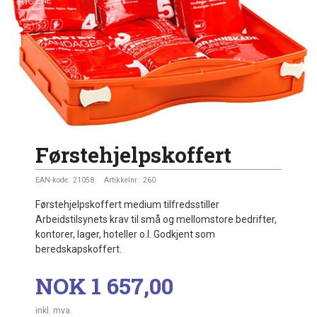
Førstehjelpskoffert
EAN-kode:
21058
Artikkelnr.:
260
Førstehjelpskoffert medium tilfredsstiller
Arbeidstilsynets krav til små og mellomstore bedrifter,
kontorer, lager, hoteller o.l. Godkjent som
beredskapskoffert.
Pris
NOK
1 657,00
inkl. mva.