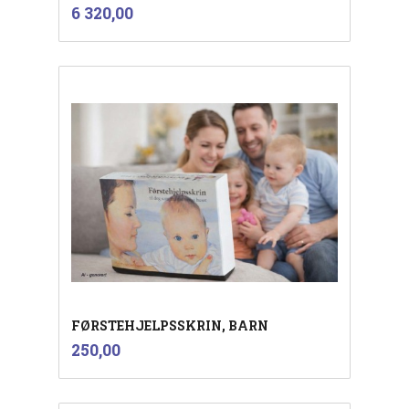
inkl.
Pris
6 320,00
mva.
FØRSTEHJELPSSKRIN, BARN
inkl.
Pris
250,00
mva.