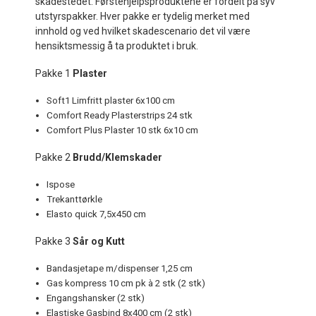
skadestedet. Førstehjelpsproduktene er fordelt på syv
utstyrspakker. Hver pakke er tydelig merket med
innhold og ved hvilket skadescenario det vil være
hensiktsmessig å ta produktet i bruk.
Pakke 1
Plaster
Soft1 Limfritt plaster 6x100 cm
Comfort Ready Plasterstrips 24 stk
Comfort Plus Plaster 10 stk 6x10 cm
Pakke 2
Brudd/Klemskader
Ispose
Trekanttørkle
Elasto quick 7,5x450 cm
Pakke 3
Sår og Kutt
Bandasjetape m/dispenser 1,25 cm
Gas kompress 10 cm pk à 2 stk (2 stk)
Engangshansker (2 stk)
Elastiske Gasbind 8x400 cm (2 stk)