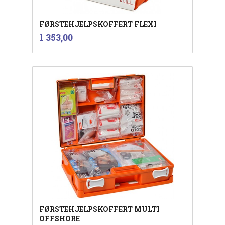
FØRSTEHJELPSKOFFERT FLEXI
inkl.
Pris
1 353,00
mva.
FØRSTEHJELPSKOFFERT MULTI
OFFSHORE