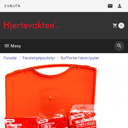
Gå
VALUTA
til
innholdet
0
Meny
Forside
Førstehjelpsutstyr
Kofferter/skrin/puter