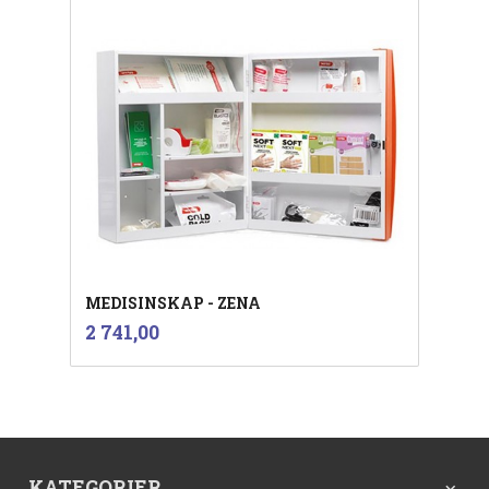
MEDISINSKAP - ZENA
inkl.
Pris
2 741,00
mva.
KATEGORIER