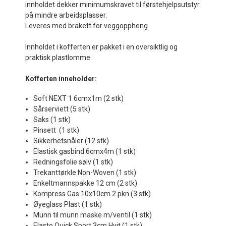
innholdet dekker minimumskravet til førstehjelpsutstyr
på mindre arbeidsplasser.
Leveres med brakett for veggoppheng.
Innholdet i kofferten er pakket i en oversiktlig og
praktisk plastlomme.
Kofferten inneholder:
Soft NEXT 1 6cmx1m (2 stk)
Sårserviett (5 stk)
Saks (1 stk)
Pinsett (1 stk)
Sikkerhetsnåler (12 stk)
Elastisk gasbind 6cmx4m (1 stk)
Redningsfolie sølv (1 stk)
Trekanttørkle Non-Woven (1 stk)
Enkeltmannspakke 12 cm (2 stk)
Kompress Gas 10x10cm 2 pkn (3 stk)
Øyeglass Plast (1 stk)
Munn til munn maske m/ventil (1 stk)
Elasto Quick Sport 3cm Hvit (1 stk)