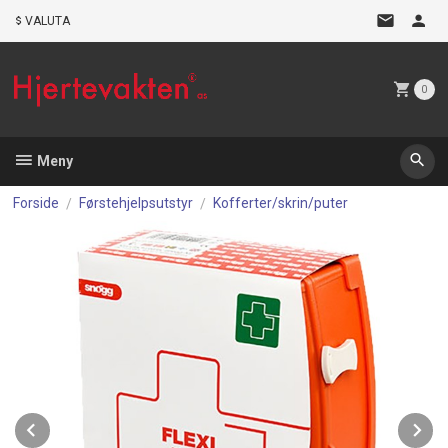
Gå
VALUTA
til
innholdet
0
Meny
Forside
Førstehjelpsutstyr
Kofferter/skrin/puter
Prev
N