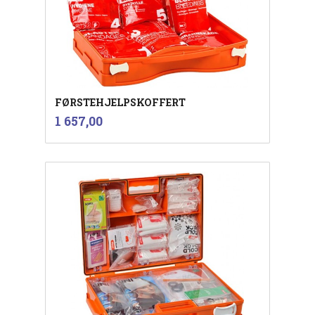
FØRSTEHJELPSKOFFERT
inkl.
Pris
1 657,00
mva.