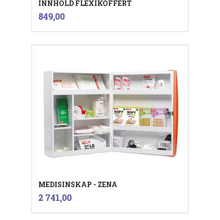
INNHOLD FLEXIKOFFERT
inkl.
Pris
849,00
mva.
MEDISINSKAP - ZENA
inkl.
Pris
2 741,00
mva.