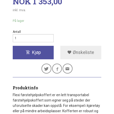
Pris
NOK
1 353,00
inkl. mva.
På lager
Antall
Kjøp
Ønskeliste
Produktinfo
Flexi førstehjelpskoffert er en lett transportabel
førstehjelpskoffert som egner seg på steder der
uforutsette skader kan oppstå. For eksempel i kjøretøy
eller på mindre arbeidsplasser. Kofferten er robust og