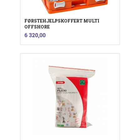
FØRSTEHJELPSKOFFERT MULTI
OFFSHORE
inkl.
Pris
6 320,00
mva.