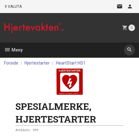
Gå
VALUTA
til
innholdet
0
Meny
Forside
Hjertestarter
HeartStart HS1
SPESIALMERKE,
HJERTESTARTER
Artikkelnr.:
999