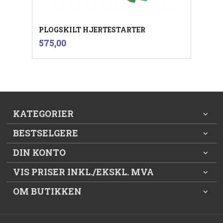
PLOGSKILT HJERTESTARTER
inkl.
Pris
575,00
mva.
KATEGORIER
BESTSELGERE
DIN KONTO
VIS PRISER INKL./EKSKL. MVA
OM BUTIKKEN