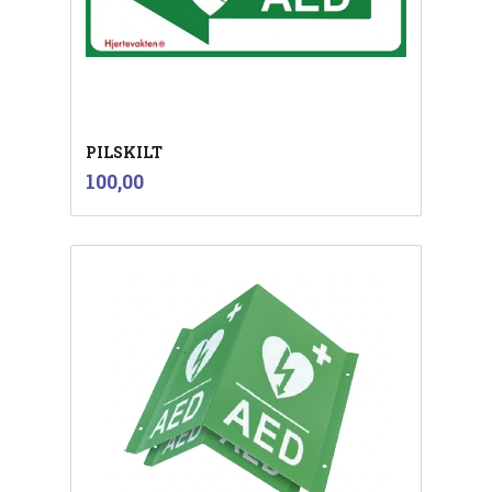
PILSKILT
inkl.
Pris
100,00
mva.