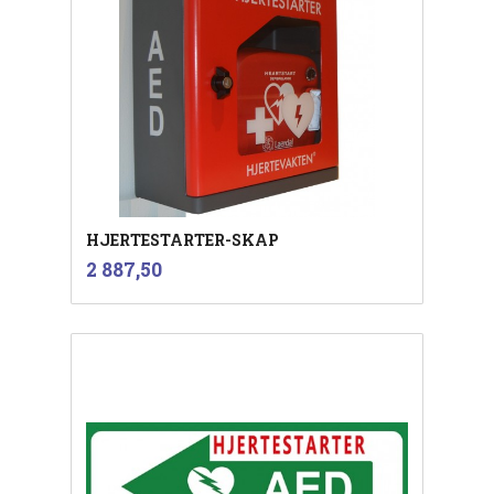
HJERTESTARTER-SKAP
inkl.
Pris
2 887,50
mva.