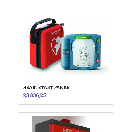
HEARTSTART PAKKE
inkl.
Pris
23 836,25
mva.