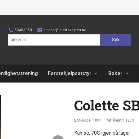
53482050
hlr.post@hjertevakten.no
Søk
erdighetstrening
Førstehjelpsutstyr
Bøker
Colette S
EAN-kode:
1094
Artikkelnr.:
1273
Kun str. 70C igjen på lager