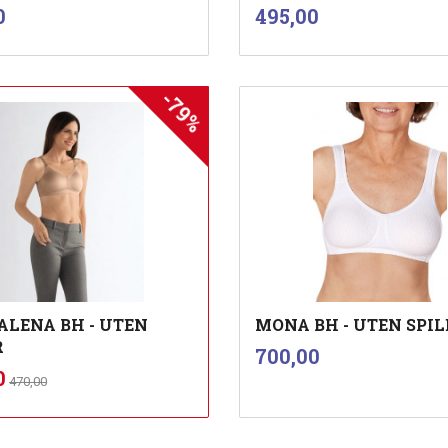
inkl.
inkl.
Pris
0
495,00
mva.
mva.
-79%
Les mer
Les mer
LENA BH - UTEN
MONA BH - UTEN SPIL
R
inkl.
Pris
700,00
mva.
Rabatt
inkl.
d
0
470,00
mva.