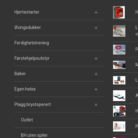
Hjertestarter
H
Øvingsdukker
L
o
Ferdighetstrening
P
Førstehjelpsutstyr
M
Bøker
L
Egen helse
A
Plagg brystoperert
H
Outlet
P
BH uten spiler