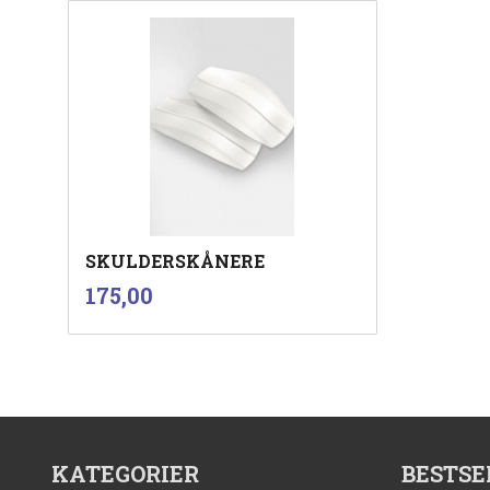
Les mer
SKULDERSKÅNERE
inkl.
Pris
175,00
mva.
Kjøp
KATEGORIER
BESTSE