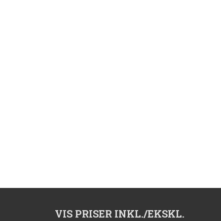
Les mer
VIS PRISER INKL./EKSKL.