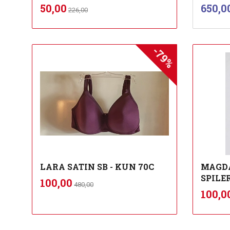
Rabatt
inkl.
Tilbud
Pris
50,00
650,0
226,00
mva.
-79%
Les mer
LARA SATIN SB - KUN 70C
MAGDA
SPILE
Rabatt
inkl.
Tilbud
100,00
480,00
mva.
Tilbu
100,0