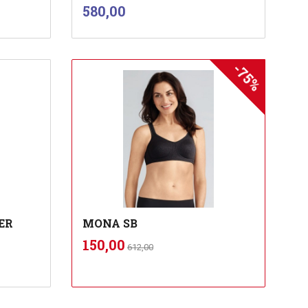
inkl.
Pris
580,00
mva.
-75%
Les mer
ER
MONA SB
Rabatt
inkl.
Tilbud
150,00
612,00
mva.