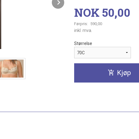
Next
Tilbud
NOK
50,00
Førpris:
590,00
Rabatt
inkl. mva.
Størrelse
Kjøp