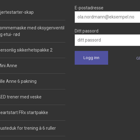
E-postadresse
jertestarter-skap
ommemaske med oksygenventil
Ditt passord
g etui- rød
ersonlig sikkerhetspakke 2
G
ini Anne
ille Anne 6 pakning
ED trener med veske
eartstart FRx startpakke
usteduk for trening à 6 ruller