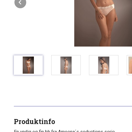
Prev
Produktinfo
En yndig og fin bh fra Amoena´s seductions serie.