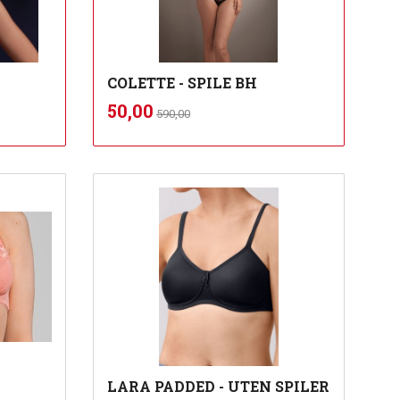
COLETTE - SPILE BH
Rabatt
inkl.
Tilbud
50,00
590,00
mva.
Les mer
LARA PADDED - UTEN SPILER