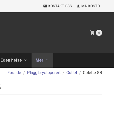
KONTAKT OSS
MIN KONTO
0
Egen helse
Mer
Forside
Plagg brystoperert
Outlet
Colette SB
B