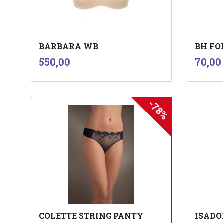
BARBARA WB
BH FO
inkl.
i
Pris
Pris
550,00
70,00
mva.
-78%
Les mer
COLETTE STRING PANTY
ISADO