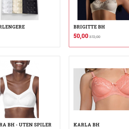
RLENGERE
BRIGITTE BH
nkl.
Rabatt
inkl.
Tilbud
50,00
372,00
mva.
mva.
Les mer
Les mer
RA BH - UTEN SPILER
KARLA BH