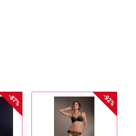
-92%
-87%