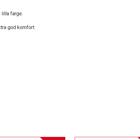
illa farge.
stra god komfort.