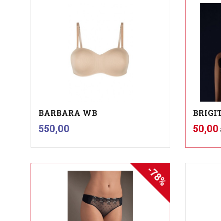
BARBARA WB
BRIGI
inkl.
Pris
Tilbu
550,00
50,00
mva.
-78%
Les mer