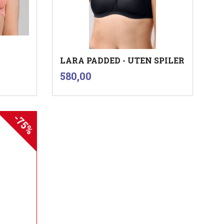
LARA PADDED - UTEN SPILER
inkl.
Pris
580,00
mva.
-75%
Les mer