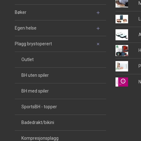
M
Bøker
L
Egen helse
A
Plagg brystoperert
H
Outlet
P
BH uten spiler
N
BH med spiler
SportsBH - topper
Badedrakt/bikini
Kompresjonsplagg