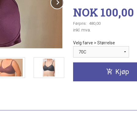
Next
Tilbud
NOK
100,00
Førpris:
480,00
Rabatt
inkl. mva.
Velg farve > Størrelse
Kjøp