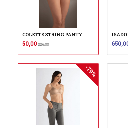
COLETTE STRING PANTY
ISADO
Rabatt
inkl.
Tilbud
Pris
50,00
650,0
226,00
mva.
-79%
Les mer