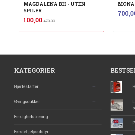
MAGDALENA BH - UTEN
MONA 
SPILER
Pris
700,0
Rabatt
inkl.
Tilbud
100,00
470,00
mva.
Les mer
KATEGORIER
BESTSE
Hjertestarter
H
Øvingsdukker
L
o
Ferdighetstrening
P
Førstehjelpsutstyr