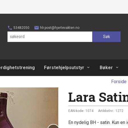
53482050
hlr.post@hjertevakten.no
Søk
erdighetstrening
Førstehjelpsutstyr
Bøker
Forside
Lara Sati
EAN-kode:
1074
Artikkelnr.:
1272
En nydelig BH - satin. Kun en igj