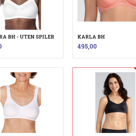
RA BH - UTEN SPILER
KARLA BH
inkl.
inkl.
Pris
0
495,00
mva.
mva.
Les mer
Les mer