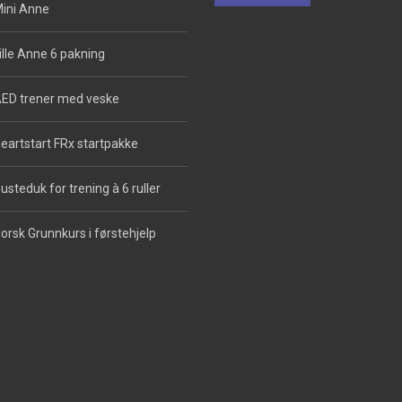
ini Anne
ille Anne 6 pakning
ED trener med veske
eartstart FRx startpakke
usteduk for trening à 6 ruller
orsk Grunnkurs i førstehjelp