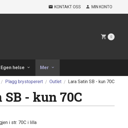
KONTAKT OSS
MIN KONTO
0
Egen helse
Mer
Plagg brystoperert
Outlet
Lara Satin SB - kun 70C
n SB - kun 70C
en i str. 70C i lilla