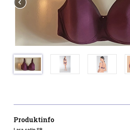
Prev
Produktinfo
Lara satin SB