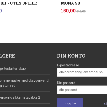
BH - UTEN SPILER
MONA SB
inkl.
Rabatt
inkl.
Tilbud
0
150,00
612,00
mva.
mva.
Les mer
Les mer
LGERE
DIN KONTO
E-postadresse
jertestarter-skap
ommemaske med oksygenventil
Ditt passord
g etui- rød
ersonlig sikkerhetspakke 2
G