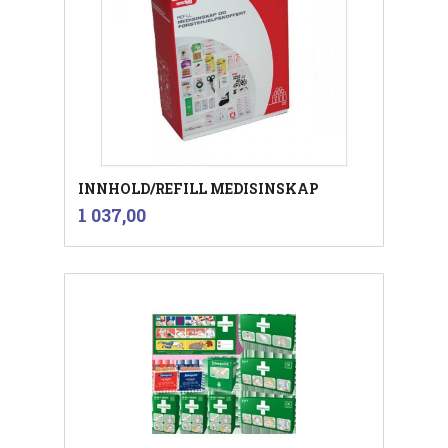
INNHOLD/REFILL MEDISINSKAP
inkl.
Pris
1 037,00
mva.