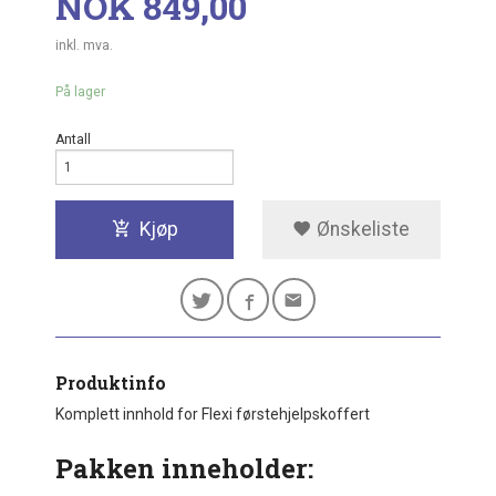
Pris
NOK
849,00
inkl. mva.
På lager
Antall
Kjøp
Ønskeliste
Produktinfo
Komplett innhold for Flexi førstehjelpskoffert
Pakken inneholder: