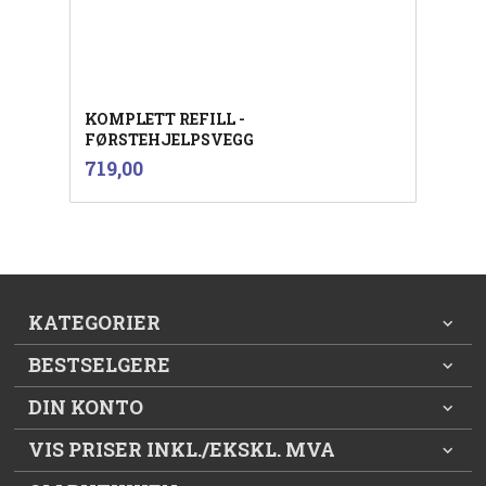
KOMPLETT REFILL -
FØRSTEHJELPSVEGG
inkl.
Pris
719,00
mva.
KATEGORIER
BESTSELGERE
DIN KONTO
VIS PRISER INKL./EKSKL. MVA