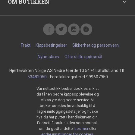
OM BUTIKKEN
Frakt
Kjøpsbetingelser
Sikkerhet og personvern
Nyhetsbrev
Ofte stilte spørsmål
Hjertevakten Norge AS Nedre Gjerde 10 5474 Løfallstrand Tlf.
53482050
- Foretaksregisteret 999607950
Vår nettbutikk bruker cookies slik at
du får en bedre kjøpsopplevelse og
vi kan yte deg bedre service. Vi
bruker cookies hovedsaklig til å
lagre innloggingsdetaljer og huske
hva du har puttet i handlekurven din.
Fortsett å bruke siden som normalt
om du godtar dette.
Les mer
eller
endre innstillinger for cookies.