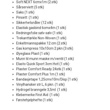
Soft NEXT 6cmx1m (2 stk)
Sårserviett (5 stk)
Saks (1 stk)
Pinsett (1 stk)
Sikkerhetsnåler (12 stk)
Elastisk gasbind 6cmx4m (1 stk)
Redningsfolie sølv-sølv (1 stk)
Trekanttørkle Non-Woven (1 stk)
Enkeltmannspakke 12 cm (2 stk)
Gas kompress 10x10cm 2 pkn (3 stk)
Øyeglass Plast (1 stk)
Munn til munn maske m/ventil (1 stk)
Elasto Quick Sport 3cm Hvit (1 stk)
Plaster Comfort Ready 24stk (1 stk)
Plaster Comfort Plus 1m (1 stk)
Bandasjetape 1,25cmx10m/Disp (1 stk)
Vinylhansker str L, 6 pkn. (1 stk)
Hydrogel branngele 3,5ml (1 stk)
Klebemerke First Aid (1 stk)
Førstehjelphefte (1 stk)