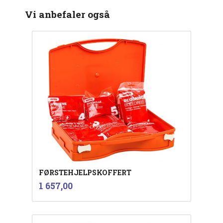
Vi anbefaler også
FØRSTEHJELPSKOFFERT
inkl.
Pris
1 657,00
mva.