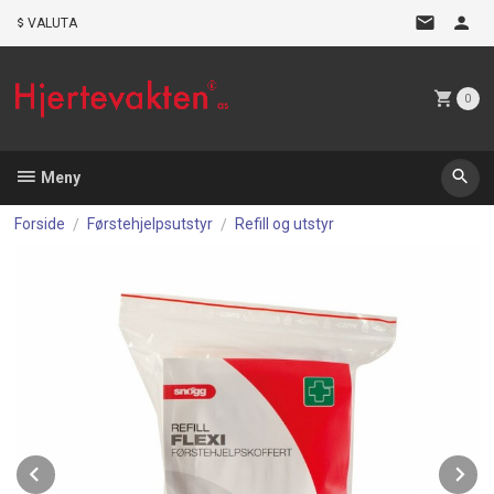
Gå
VALUTA
til
innholdet
0
Meny
Forside
Førstehjelpsutstyr
Refill og utstyr
Prev
N