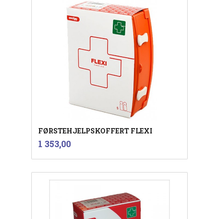
FØRSTEHJELPSKOFFERT FLEXI
inkl.
Pris
1 353,00
mva.