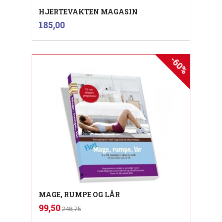
HJERTEVAKTEN MAGASIN
inkl.
Pris
185,00
mva.
-60%
MAGE, RUMPE OG LÅR
Rabatt
inkl.
Tilbud
99,50
248,75
mva.