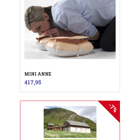
MINI ANNE
inkl.
Pris
417,95
mva.
-7%