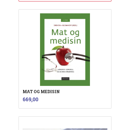
MAT OG MEDISIN
inkl.
Pris
669,00
mva.