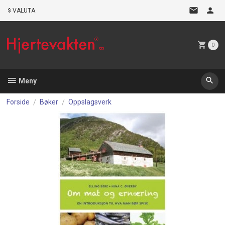
Gå
VALUTA
til
innholdet
0
Meny
Forside
Bøker
Oppslagsverk