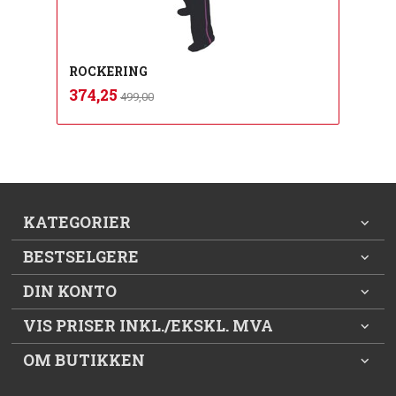
ROCKERING
Rabatt
inkl.
Tilbud
374,25
499,00
mva.
KATEGORIER
BESTSELGERE
DIN KONTO
VIS PRISER INKL./EKSKL. MVA
OM BUTIKKEN