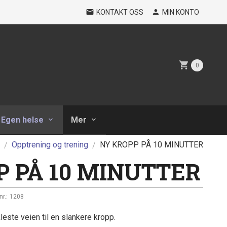
KONTAKT OSS
MIN KONTO
0
Egen helse
Mer
Opptrening og trening
NY KROPP PÅ 10 MINUTTER
P PÅ 10 MINUTTER
nr.:
1208
este veien til en slankere kropp.