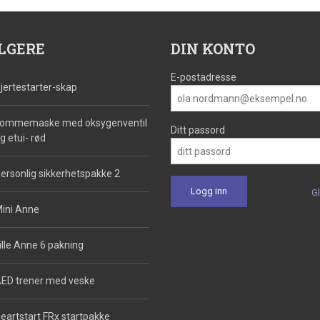
LGERE
DIN KONTO
E-postadresse
jertestarter-skap
ommemaske med oksygenventil
Ditt passord
g etui- rød
ersonlig sikkerhetspakke 2
G
ini Anne
ille Anne 6 pakning
ED trener med veske
eartstart FRx startpakke