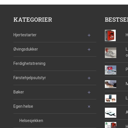
KATEGORIER
BESTSE
Hjertestarter
H
Øvingsdukker
L
o
Ferdighetstrening
P
Førstehjelpsutstyr
M
Bøker
L
Egen helse
A
Helsesjekken
H