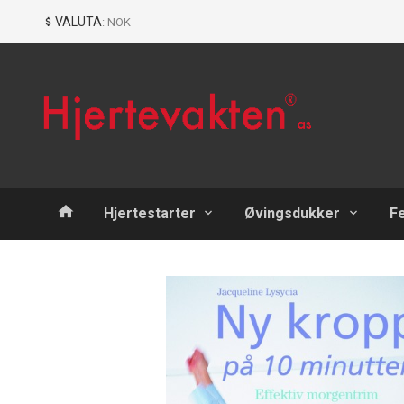
Gå
Lukk
VALUTA
: NOK
til
innholdet
Produkter
Hjertestarter
Øvingsdukker
F