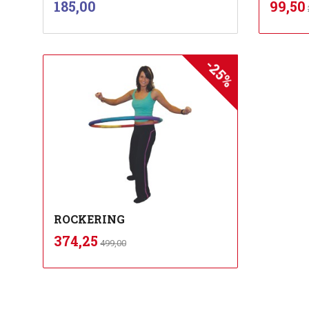
Pris
Tilbu
185,00
99,50
mva.
-25%
Kjøp
ROCKERING
Rabatt
inkl.
Tilbud
374,25
499,00
mva.
Kjøp