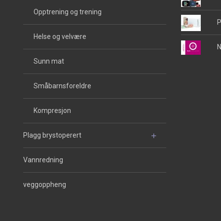
Opptrening og trening
P
Helse og velvære
N
Sunn mat
Småbarnsforeldre
Kompresjon
Plagg brystoperert
Vannredning
veggoppheng