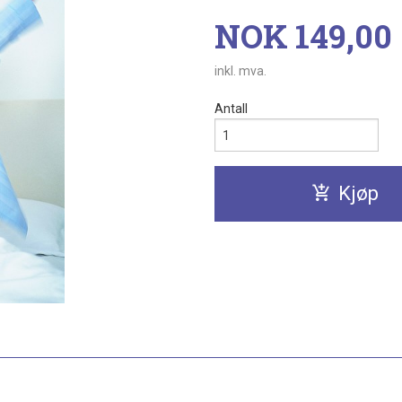
Pris
NOK
149,00
inkl. mva.
Antall
Kjøp