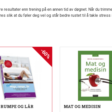
e resultater enn trening på en annen tid av døgnet. Når du trimm
res slik at du føler deg vel og står bedre rustet til å takle stress
-60%
 RUMPE OG LÅR
MAT OG MEDISIN
Rabatt
inkl.
inkl.