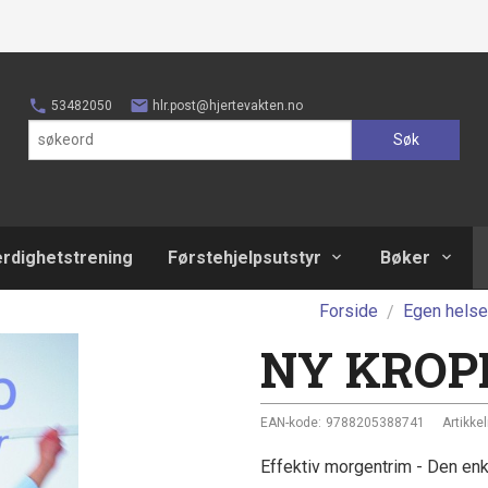
53482050
hlr.post@hjertevakten.no
Søk
erdighetstrening
Førstehjelpsutstyr
Bøker
Forside
Egen helse
NY KROP
EAN-kode:
9788205388741
Artikkel
Effektiv morgentrim - Den enkl