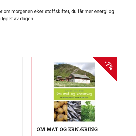
er om morgenen øker stoffskiftet, du får mer energi og
 i løpet av dagen.
-7%
OM MAT OG ERNÆRING
Rabatt
inkl.