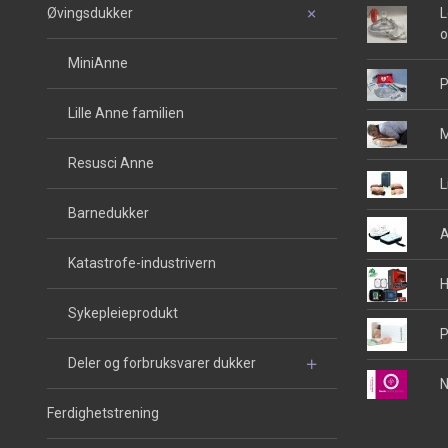
Øvingsdukker
L
o
MiniAnne
P
Lille Anne familien
M
Resusci Anne
L
Barnedukker
A
Katastrofe-industrivern
H
Sykepleieprodukt
P
Deler og forbruksvarer dukker
N
Ferdighetstrening