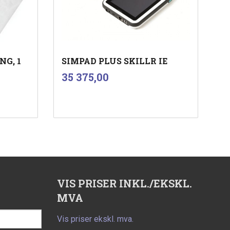
NG, 1
SIMPAD PLUS SKILLR IE
inkl.
Pris
35 375,00
mva.
Kjøp
VIS PRISER INKL./EKSKL.
MVA
Vis priser ekskl. mva.