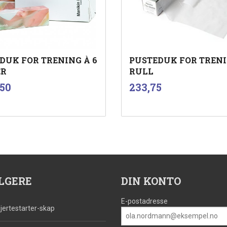
DUK FOR TRENING À 6
PUSTEDUK FOR TRENI
ER
RULL
inkl.
inkl.
Pris
,50
233,75
mva.
mva.
Kjøp
Kjøp
LGERE
DIN KONTO
E-postadresse
jertestarter-skap