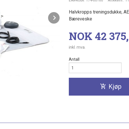
EAN-kode:
174-00160
Artikkelnr.:
1
Halvkropps treningsdukke, AED
Next
Bæreveske
Pris
NOK
42 375
inkl. mva.
Antall
Kjøp