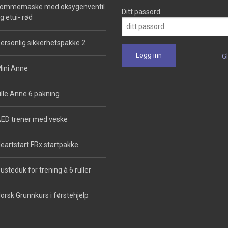
ommemaske med oksygenventil
Ditt passord
g etui- rød
ersonlig sikkerhetspakke 2
G
ini Anne
ille Anne 6 pakning
ED trener med veske
eartstart FRx startpakke
usteduk for trening à 6 ruller
orsk Grunnkurs i førstehjelp