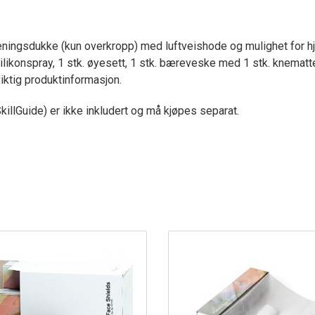
reningsdukke (kun overkropp) med luftveishode og mulighet for hje
ilikonspray, 1 stk. øyesett, 1 stk. bæreveske med 1 stk. knematte, 1
iktig produktinformasjon.
illGuide) er ikke inkludert og må kjøpes separat.