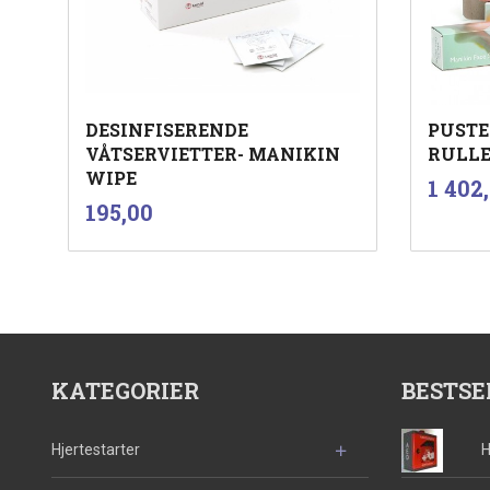
DESINFISERENDE
PUSTE
VÅTSERVIETTER- MANIKIN
RULL
WIPE
Pris
1 402
inkl.
Pris
195,00
mva.
Les mer
KATEGORIER
BESTSE
Hjertestarter
H