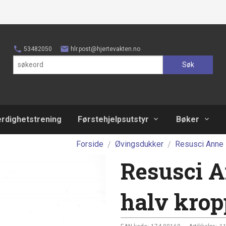
53482050
hlr.post@hjertevakten.no
Søk
erdighetstrening
Førstehjelpsutstyr
Bøker
Forside
Øvingsdukker
Resusci Anne
Resusci 
halv kro