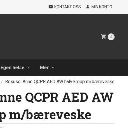
KONTAKT OSS
MIN KONTO
0
Egen helse
Mer
Resusci Anne QCPR AED AW halv kropp m/bæreveske
Anne QCPR AED AW
pp m/bæreveske